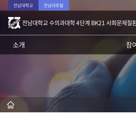
전남대학교
전남대포털
전남대학교 수의과대학 4단계 BK21 사회문제질
소개
참
사업팀장 인사말
교수
사업소개
행정
사업내용
신진연
자체운영규정
대학원
찾아오시는 길