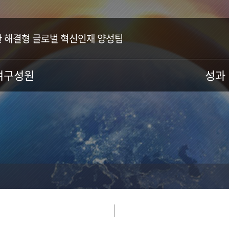
환 해결형 글로벌 혁신인재 양성팀
여구성원
성과
논문
특허
구인력
기술이전
생
저서
학술대회
국제활동
산학협력